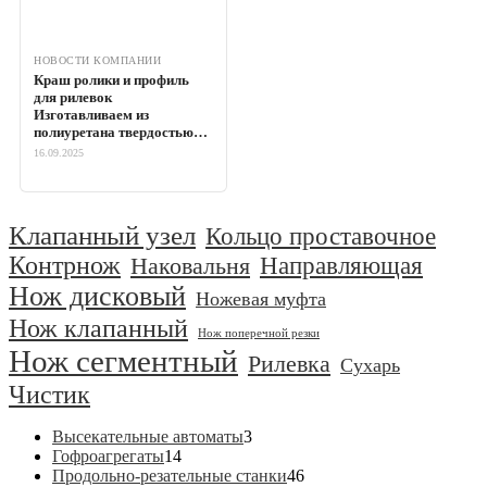
НОВОСТИ КОМПАНИИ
Краш ролики и профиль
для рилевок
Изготавливаем из
полиуретана твердостью…
16.09.2025
Клапанный узел
Кольцо проставочное
Контрнож
Направляющая
Наковальня
Нож дисковый
Ножевая муфта
Нож клапанный
Нож поперечной резки
Нож сегментный
Рилевка
Сухарь
Чистик
3
Высекательные автоматы
3
14
товара
Гофроагрегаты
14
товаров
46
Продольно-резательные станки
46