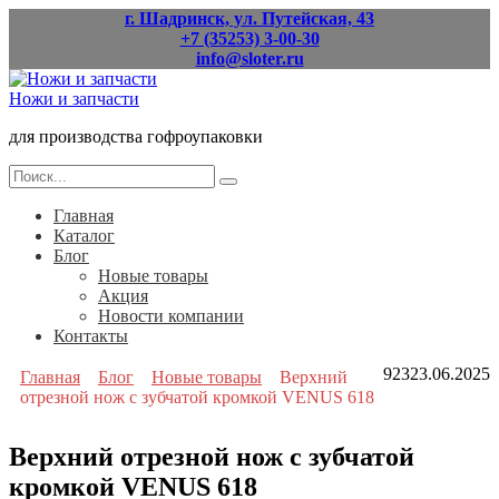
Перейти
г. Шадринск, ул. Путейская, 43
к
+7 (35253) 3-00-30
содержанию
info@sloter.ru
Ножи и запчасти
для производства гофроупаковки
Search
for:
Главная
Каталог
Блог
Новые товары
Акция
Новости компании
Контакты
923
23.06.2025
Главная
Блог
Новые товары
Верхний
отрезной нож с зубчатой кромкой VENUS 618
Верхний отрезной нож с зубчатой
кромкой VENUS 618