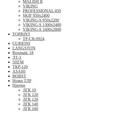
MALISH II
VIKING
PROFESSIONAL 450
SKIF 950x2400
VIKING-S 950х2200
VIKING-S 1300x2400
VIKING-S 1600x2800
TOPRINT
TP-CR-0924
CURIONI
LANGSTON
Boxmatic 18
ЛТ-1
5ПГМ
ТКР-120
ASAHI
BOBST
Ножи ТЛР
Прочее
ЛГК 10
ЛГК 120
ЛГК 126
ЛГК 140
ЛГК 160