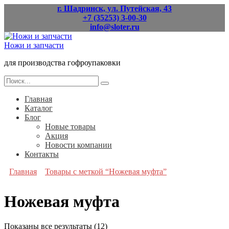
Перейти
г. Шадринск, ул. Путейская, 43
к
+7 (35253) 3-00-30
содержанию
info@sloter.ru
Ножи и запчасти
для производства гофроупаковки
Search
for:
Главная
Каталог
Блог
Новые товары
Акция
Новости компании
Контакты
Главная
Товары с меткой “Ножевая муфта”
Ножевая муфта
Показаны все результаты (12)