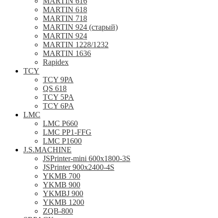
MARTIN 616
MARTIN 618
MARTIN 718
MARTIN 924 (старый)
MARTIN 924
MARTIN 1228/1232
MARTIN 1636
Rapidex
TCY
TCY 9РА
QS 618
TCY 5PA
TCY 6PA
LMC
LMC P660
LMC PP1-FFG
LMC P1600
J.S.MACHINE
JSPrinter-mini 600x1800-3S
JSPrinter 900x2400-4S
YKMB 700
YKMB 900
YKMBJ 900
YKMB 1200
ZQB-800