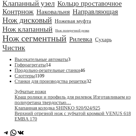
Клапанный узел
Кольцо проставочное
Контрнож
Направляющая
Наковальня
Нож дисковый
Ножевая муфта
Нож клапанный
Нож поперечной резки
Нож сегментный
Рилевка
Сухарь
Чистик
3
Высекательные автоматы
3
14
товара
Гофроагрегаты
14
товаров
46
Продольно-резательные станки
46
1109
товаров
Слоттеры
1109
товаров
32
Станки для производства решетки
32
товара
Зубчатые ножи
Краш ролики и профиль для рилевок Изготавливаем из
полиуретана твердостью…
Клапанная колодка SHINKO 920/924/925
Верхний отрезной нож с зубчатой кромкой VENUS 618
EMBA 170
Telegram
WhatsApp
ВКонтакте