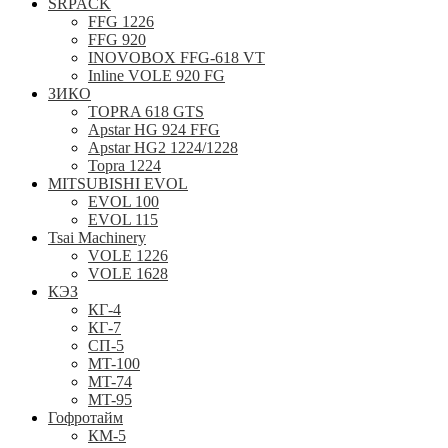
SRPACK
FFG 1226
FFG 920
INOVOBOX FFG-618 VT
Inline VOLE 920 FG
ЗИКО
TOPRA 618 GTS
Apstar HG 924 FFG
Apstar HG2 1224/1228
Topra 1224
MITSUBISHI EVOL
EVOL 100
EVOL 115
Tsai Machinery
VOLE 1226
VOLE 1628
КЭЗ
КГ-4
КГ-7
СП-5
MT-100
MT-74
MT-95
Гофротайм
КМ-5