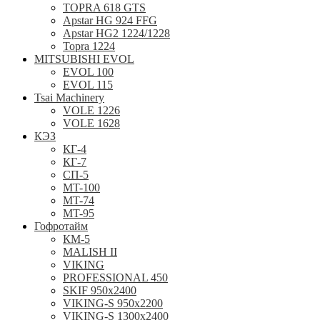
TOPRA 618 GTS
Apstar HG 924 FFG
Apstar HG2 1224/1228
Topra 1224
MITSUBISHI EVOL
EVOL 100
EVOL 115
Tsai Machinery
VOLE 1226
VOLE 1628
КЭЗ
КГ-4
КГ-7
СП-5
MT-100
MT-74
MT-95
Гофротайм
КМ-5
MALISH II
VIKING
PROFESSIONAL 450
SKIF 950x2400
VIKING-S 950х2200
VIKING-S 1300x2400