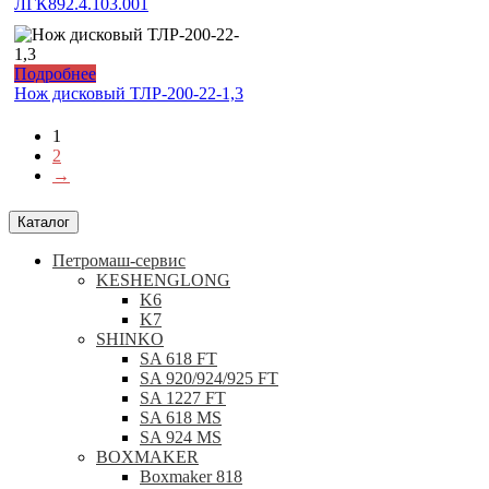
ЛГК892.4.103.001
Подробнее
Нож дисковый ТЛР-200-22-1,3
1
2
→
Каталог
Петромаш-сервис
KESHENGLONG
K6
K7
SHINKO
SA 618 FT
SA 920/924/925 FT
SA 1227 FT
SA 618 MS
SA 924 MS
BOXMAKER
Boxmaker 818