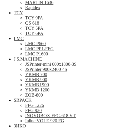
MARTIN 1636
Rapidex
TCY
TCY 9РА
QS 618
TCY 5PA
TCY 6PA
LMC
LMC P660
LMC PP1-FFG
LMC P1600
J.S.MACHINE
JSPrinter-mini 600x1800-3S
JSPrinter 900x2400-4S
YKMB 700
YKMB 900
YKMBJ 900
YKMB 1200
ZQB-800
SRPACK
FFG 1226
FFG 920
INOVOBOX FFG-618 VT
Inline VOLE 920 FG
ЗИКО