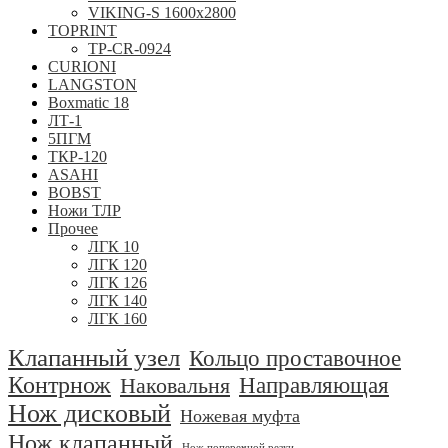
VIKING-S 1600x2800
TOPRINT
TP-CR-0924
CURIONI
LANGSTON
Boxmatic 18
ЛТ-1
5ПГМ
ТКР-120
ASAHI
BOBST
Ножи ТЛР
Прочее
ЛГК 10
ЛГК 120
ЛГК 126
ЛГК 140
ЛГК 160
Клапанный узел
Кольцо проставочное
Контрнож
Направляющая
Наковальня
Нож дисковый
Ножевая муфта
Нож клапанный
Нож поперечной резки