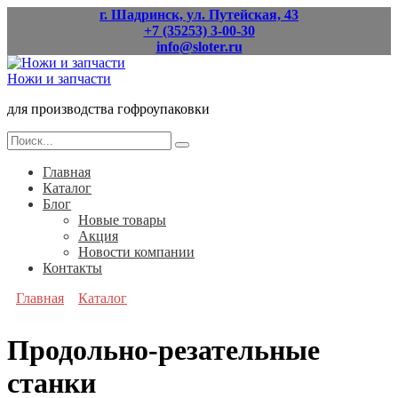
Перейти
г. Шадринск, ул. Путейская, 43
к
+7 (35253) 3-00-30
содержанию
info@sloter.ru
Ножи и запчасти
для производства гофроупаковки
Search
for:
Главная
Каталог
Блог
Новые товары
Акция
Новости компании
Контакты
Главная
Каталог
Продольно-резательные
станки