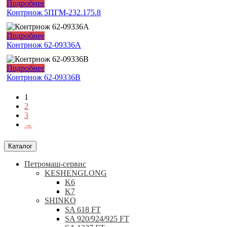
Подробнее
Контрнож 5ПГМ-232.175.8
Подробнее
Контрнож 62-09336A
Подробнее
Контрнож 62-09336B
1
2
3
→
Каталог
Петромаш-сервис
KESHENGLONG
K6
K7
SHINKO
SA 618 FT
SA 920/924/925 FT