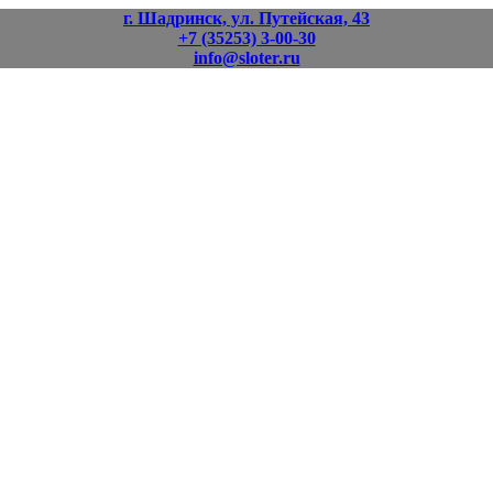
г. Шадринск, ул. Путейская, 43
+7 (35253) 3-00-30
info@sloter.ru