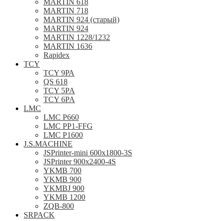
MARTIN 618
MARTIN 718
MARTIN 924 (старый)
MARTIN 924
MARTIN 1228/1232
MARTIN 1636
Rapidex
TCY
TCY 9РА
QS 618
TCY 5PA
TCY 6PA
LMC
LMC P660
LMC PP1-FFG
LMC P1600
J.S.MACHINE
JSPrinter-mini 600x1800-3S
JSPrinter 900x2400-4S
YKMB 700
YKMB 900
YKMBJ 900
YKMB 1200
ZQB-800
SRPACK