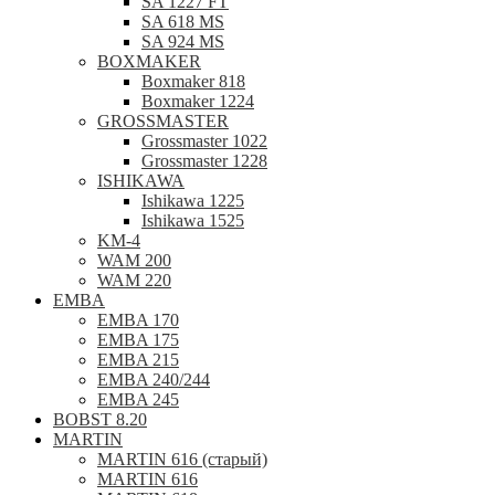
SA 1227 FT
SA 618 MS
SA 924 MS
BOXMAKER
Boxmaker 818
Boxmaker 1224
GROSSMASTER
Grossmaster 1022
Grossmaster 1228
ISHIKAWA
Ishikawa 1225
Ishikawa 1525
KM-4
WAM 200
WAM 220
EMBA
EMBA 170
EMBA 175
EMBA 215
EMBA 240/244
EMBA 245
BOBST 8.20
MARTIN
MARTIN 616 (старый)
MARTIN 616