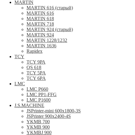
MARTIN
MARTIN 616 (старый)
MARTIN 616
MARTIN 618
MARTIN 718
MARTIN 924 (старый)
MARTIN 924
MARTIN 1228/1232
MARTIN 1636
Rapidex
TCY
TCY 9РА
QS 618
TCY 5PA
TCY 6PA
LMC
LMC P660
LMC PP1-FFG
LMC P1600
J.S.MACHINE
JSPrinter-mini 600x1800-3S
JSPrinter 900x2400-4S
YKMB 700
YKMB 900
YKMBJ 900