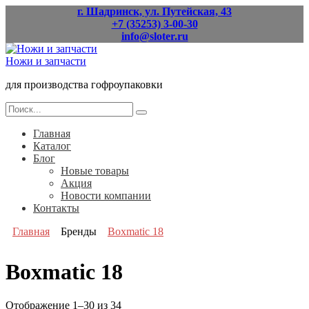
Перейти
г. Шадринск, ул. Путейская, 43
к
+7 (35253) 3-00-30
содержанию
info@sloter.ru
Ножи и запчасти
для производства гофроупаковки
Search
for:
Главная
Каталог
Блог
Новые товары
Акция
Новости компании
Контакты
Главная
Бренды
Boxmatic 18
Boxmatic 18
Отображение 1–30 из 34