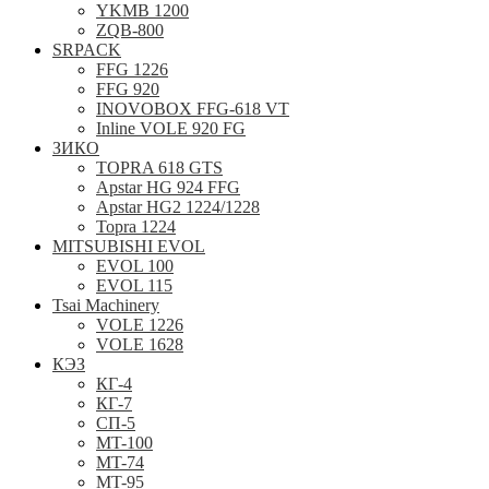
YKMB 1200
ZQB-800
SRPACK
FFG 1226
FFG 920
INOVOBOX FFG-618 VT
Inline VOLE 920 FG
ЗИКО
TOPRA 618 GTS
Apstar HG 924 FFG
Apstar HG2 1224/1228
Topra 1224
MITSUBISHI EVOL
EVOL 100
EVOL 115
Tsai Machinery
VOLE 1226
VOLE 1628
КЭЗ
КГ-4
КГ-7
СП-5
MT-100
MT-74
MT-95