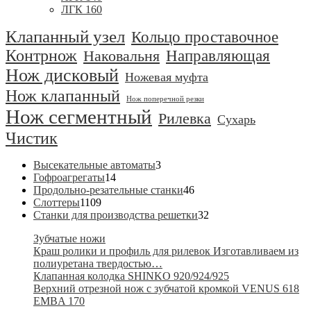
ЛГК 160
Клапанный узел
Кольцо проставочное
Контрнож
Направляющая
Наковальня
Нож дисковый
Ножевая муфта
Нож клапанный
Нож поперечной резки
Нож сегментный
Рилевка
Сухарь
Чистик
3
Высекательные автоматы
3
14
товара
Гофроагрегаты
14
товаров
46
Продольно-резательные станки
46
1109
товаров
Слоттеры
1109
товаров
32
Станки для производства решетки
32
товара
Зубчатые ножи
Краш ролики и профиль для рилевок Изготавливаем из
полиуретана твердостью…
Клапанная колодка SHINKO 920/924/925
Верхний отрезной нож с зубчатой кромкой VENUS 618
EMBA 170