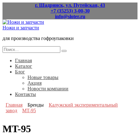
Перейти
г. Шадринск, ул. Путейская, 43
к
+7 (35253) 3-00-30
содержанию
info@sloter.ru
Ножи и запчасти
для производства гофроупаковки
Search
for:
Главная
Каталог
Блог
Новые товары
Акция
Новости компании
Контакты
Главная
Бренды
Калужский экспериментальный
завод
MT-95
MT-95