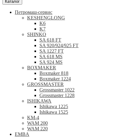
Каталог
Петромаш-сервис
KESHENGLONG
K6
K7
SHINKO
SA 618 FT
SA 920/924/925 FT
SA 1227 FT
SA 618 MS
SA 924 MS
BOXMAKER
Boxmaker 818
Boxmaker 1224
GROSSMASTER
Grossmaster 1022
Grossmaster 1228
ISHIKAWA
Ishikawa 1225
Ishikawa 1525
KM-4
WAM 200
WAM 220
EMBA