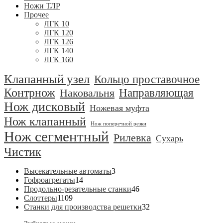
Ножи ТЛР
Прочее
ЛГК 10
ЛГК 120
ЛГК 126
ЛГК 140
ЛГК 160
Клапанный узел
Кольцо проставочное
Контрнож
Направляющая
Наковальня
Нож дисковый
Ножевая муфта
Нож клапанный
Нож поперечной резки
Нож сегментный
Рилевка
Сухарь
Чистик
3
Высекательные автоматы
3
14
товара
Гофроагрегаты
14
товаров
46
Продольно-резательные станки
46
1109
товаров
Слоттеры
1109
товаров
32
Станки для производства решетки
32
товара