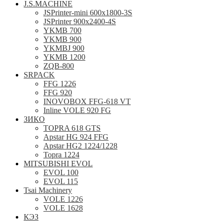
J.S.MACHINE
JSPrinter-mini 600x1800-3S
JSPrinter 900x2400-4S
YKMB 700
YKMB 900
YKMBJ 900
YKMB 1200
ZQB-800
SRPACK
FFG 1226
FFG 920
INOVOBOX FFG-618 VT
Inline VOLE 920 FG
ЗИКО
TOPRA 618 GTS
Apstar HG 924 FFG
Apstar HG2 1224/1228
Topra 1224
MITSUBISHI EVOL
EVOL 100
EVOL 115
Tsai Machinery
VOLE 1226
VOLE 1628
КЭЗ