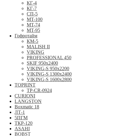
КГ-4
КГ-7
СП-5
MT-100
MT-74
MT-95
Гофротайм
КМ-5
MALISH II
VIKING
PROFESSIONAL 450
SKIF 950x2400
VIKING-S 950х2200
VIKING-S 1300x2400
VIKING-S 1600x2800
TOPRINT
TP-CR-0924
CURIONI
LANGSTON
Boxmatic 18
ЛТ-1
5ПГМ
ТКР-120
ASAHI
BOBST