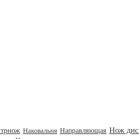
Нож дис
нтрнож
Направляющая
Наковальня