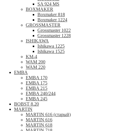
SA 924 MS
BOXMAKER
Boxmaker 818
Boxmaker 1224
GROSSMASTER
Grossmaster 1022
Grossmaster 1228
ISHIKAWA
Ishikawa 1225
Ishikawa 1525
KM-4
WAM 200
WAM 220
EMBA
EMBA 170
EMBA 175
EMBA 215
EMBA 240/244
EMBA 245
BOBST 8.20
MARTIN
MARTIN 616 (старый)
MARTIN 616
MARTIN 618
MARTIN 718