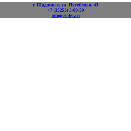
г. Шадринск, ул. Путейская, 43
+7 (35253) 3-00-30
info@sloter.ru