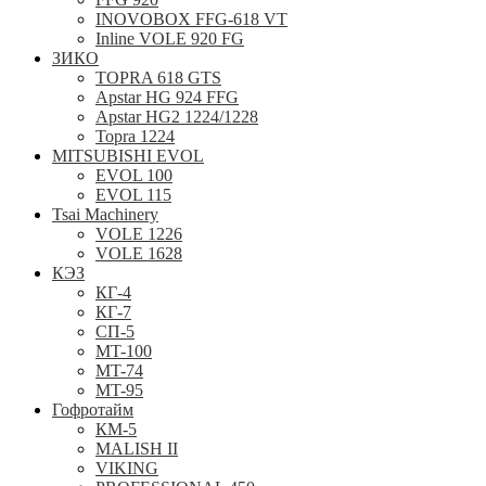
INOVOBOX FFG-618 VT
Inline VOLE 920 FG
ЗИКО
TOPRA 618 GTS
Apstar HG 924 FFG
Apstar HG2 1224/1228
Topra 1224
MITSUBISHI EVOL
EVOL 100
EVOL 115
Tsai Machinery
VOLE 1226
VOLE 1628
КЭЗ
КГ-4
КГ-7
СП-5
MT-100
MT-74
MT-95
Гофротайм
КМ-5
MALISH II
VIKING