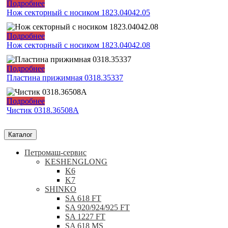
Подробнее
Нож секторный с носиком 1823.04042.05
Подробнее
Нож секторный с носиком 1823.04042.08
Подробнее
Пластина прижимная 0318.35337
Подробнее
Чистик 0318.36508А
Каталог
Петромаш-сервис
KESHENGLONG
K6
K7
SHINKO
SA 618 FT
SA 920/924/925 FT
SA 1227 FT
SA 618 MS