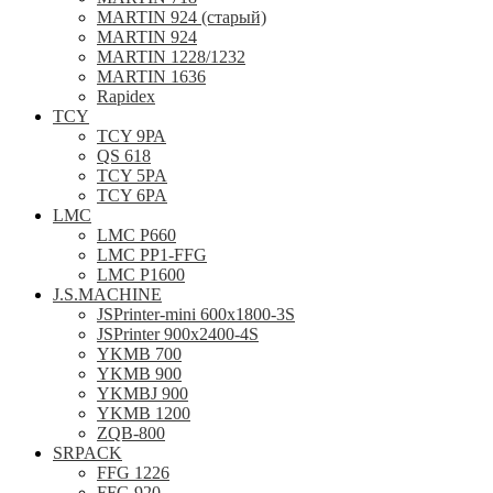
MARTIN 924 (старый)
MARTIN 924
MARTIN 1228/1232
MARTIN 1636
Rapidex
TCY
TCY 9РА
QS 618
TCY 5PA
TCY 6PA
LMC
LMC P660
LMC PP1-FFG
LMC P1600
J.S.MACHINE
JSPrinter-mini 600x1800-3S
JSPrinter 900x2400-4S
YKMB 700
YKMB 900
YKMBJ 900
YKMB 1200
ZQB-800
SRPACK
FFG 1226
FFG 920