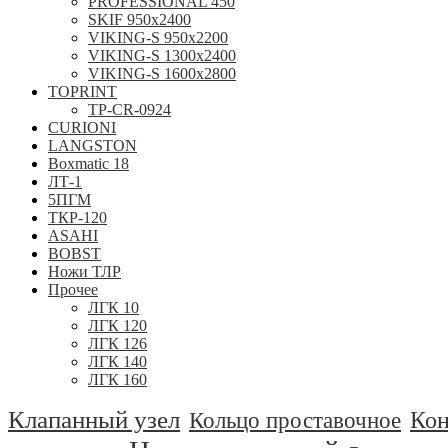
PROFESSIONAL 450
SKIF 950x2400
VIKING-S 950х2200
VIKING-S 1300x2400
VIKING-S 1600x2800
TOPRINT
TP-CR-0924
CURIONI
LANGSTON
Boxmatic 18
ЛТ-1
5ПГМ
ТКР-120
ASAHI
BOBST
Ножи ТЛР
Прочее
ЛГК 10
ЛГК 120
ЛГК 126
ЛГК 140
ЛГК 160
Клапанный узел
Ко
Кольцо проставочное