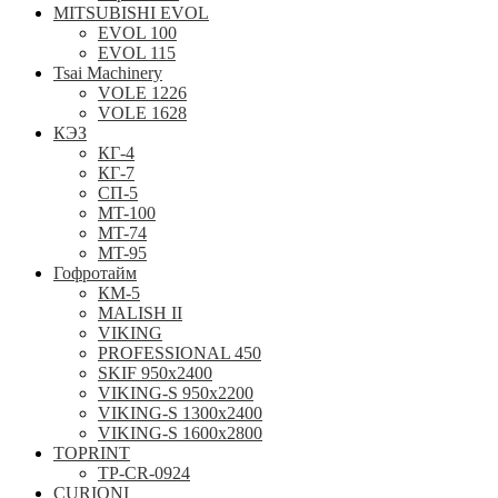
MITSUBISHI EVOL
EVOL 100
EVOL 115
Tsai Machinery
VOLE 1226
VOLE 1628
КЭЗ
КГ-4
КГ-7
СП-5
MT-100
MT-74
MT-95
Гофротайм
КМ-5
MALISH II
VIKING
PROFESSIONAL 450
SKIF 950x2400
VIKING-S 950х2200
VIKING-S 1300x2400
VIKING-S 1600x2800
TOPRINT
TP-CR-0924
CURIONI