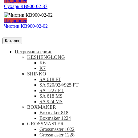
Подробнее
Сухарь КВ900-02-37
Подробнее
Чистик КВ900-02-02
Каталог
Петромаш-сервис
KESHENGLONG
K6
K7
SHINKO
SA 618 FT
SA 920/924/925 FT
SA 1227 FT
SA 618 MS
SA 924 MS
BOXMAKER
Boxmaker 818
Boxmaker 1224
GROSSMASTER
Grossmaster 1022
Grossmaster 1228