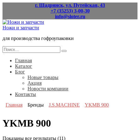
Перейти
г. Шадринск, ул. Путейская, 43
к
+7 (35253) 3-00-30
содержанию
info@sloter.ru
Ножи и запчасти
для производства гофроупаковки
Search
for:
Главная
Каталог
Блог
Новые товары
Акция
Новости компании
Контакты
Главная
Бренды
J.S.MACHINE
YKMB 900
YKMB 900
Показаны все результаты (11)