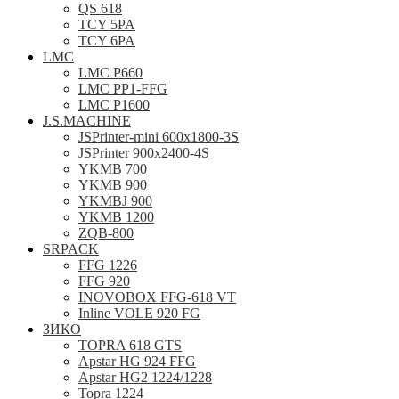
QS 618
TCY 5PA
TCY 6PA
LMC
LMC P660
LMC PP1-FFG
LMC P1600
J.S.MACHINE
JSPrinter-mini 600x1800-3S
JSPrinter 900x2400-4S
YKMB 700
YKMB 900
YKMBJ 900
YKMB 1200
ZQB-800
SRPACK
FFG 1226
FFG 920
INOVOBOX FFG-618 VT
Inline VOLE 920 FG
ЗИКО
TOPRA 618 GTS
Apstar HG 924 FFG
Apstar HG2 1224/1228
Topra 1224