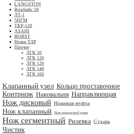
LANGSTON
Boxmatic 18
ЛТ-1
5ПГМ
ТКР-120
ASAHI
BOBST
Ножи ТЛР
Прочее
ЛГК 10
ЛГК 120
ЛГК 126
ЛГК 140
ЛГК 160
Клапанный узел
Кольцо проставочное
Контрнож
Направляющая
Наковальня
Нож дисковый
Ножевая муфта
Нож клапанный
Нож поперечной резки
Нож сегментный
Рилевка
Сухарь
Чистик