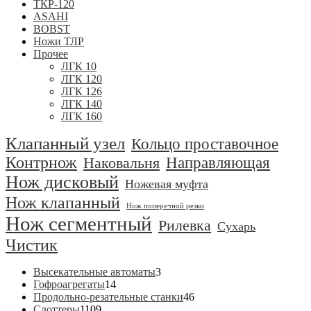
ТКР-120
ASAHI
BOBST
Ножи ТЛР
Прочее
ЛГК 10
ЛГК 120
ЛГК 126
ЛГК 140
ЛГК 160
Клапанный узел
Кольцо проставочное
Контрнож
Направляющая
Наковальня
Нож дисковый
Ножевая муфта
Нож клапанный
Нож поперечной резки
Нож сегментный
Рилевка
Сухарь
Чистик
3
Высекательные автоматы
3
14
товара
Гофроагрегаты
14
товаров
46
Продольно-резательные станки
46
1109
товаров
Слоттеры
1109