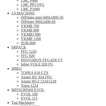
LMC P660
LMC PP1-FFG
LMC P1600
J.S.MACHINE
JSPrinter-mini 600x1800-3S
JSPrinter 900x2400-4S
YKMB 700
YKMB 900
YKMBJ 900
YKMB 1200
ZQB-800
SRPACK
FFG 1226
FFG 920
INOVOBOX FFG-618 VT
Inline VOLE 920 FG
ЗИКО
TOPRA 618 GTS
Apstar HG 924 FFG
Apstar HG2 1224/1228
Topra 1224
MITSUBISHI EVOL
EVOL 100
EVOL 115
Tsai Machinery