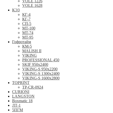
VOLE 1226
VOLE 1628
КЭЗ
КГ-4
КГ-7
СП-5
MT-100
MT-74
MT-95
Гофротайм
КМ-5
MALISH II
VIKING
PROFESSIONAL 450
SKIF 950x2400
VIKING-S 950х2200
VIKING-S 1300x2400
VIKING-S 1600x2800
TOPRINT
TP-CR-0924
CURIONI
LANGSTON
Boxmatic 18
ЛТ-1
5ПГМ