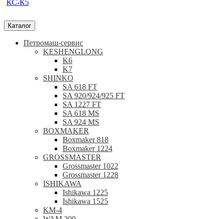
КС-К5
Каталог
Петромаш-сервис
KESHENGLONG
K6
K7
SHINKO
SA 618 FT
SA 920/924/925 FT
SA 1227 FT
SA 618 MS
SA 924 MS
BOXMAKER
Boxmaker 818
Boxmaker 1224
GROSSMASTER
Grossmaster 1022
Grossmaster 1228
ISHIKAWA
Ishikawa 1225
Ishikawa 1525
KM-4
WAM 200