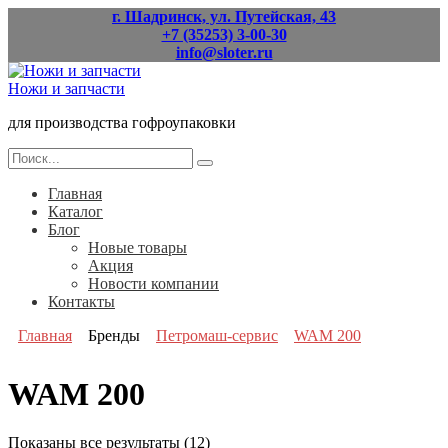
Перейти
г. Шадринск, ул. Путейская, 43
к
+7 (35253) 3-00-30
содержанию
info@sloter.ru
Ножи и запчасти
для производства гофроупаковки
Search
for:
Главная
Каталог
Блог
Новые товары
Акция
Новости компании
Контакты
Главная
Бренды
Петромаш-сервис
WAM 200
WAM 200
Показаны все результаты (12)