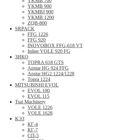
YKMB 700
YKMB 900
YKMBJ 900
YKMB 1200
ZQB-800
SRPACK
FFG 1226
FFG 920
INOVOBOX FFG-618 VT
Inline VOLE 920 FG
ЗИКО
TOPRA 618 GTS
Apstar HG 924 FFG
Apstar HG2 1224/1228
Topra 1224
MITSUBISHI EVOL
EVOL 100
EVOL 115
Tsai Machinery
VOLE 1226
VOLE 1628
КЭЗ
КГ-4
КГ-7
СП-5