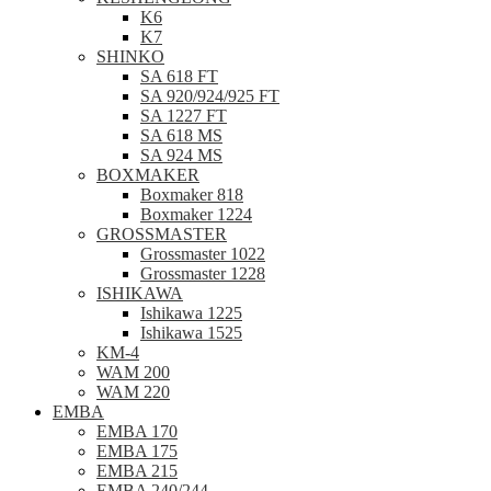
K6
K7
SHINKO
SA 618 FT
SA 920/924/925 FT
SA 1227 FT
SA 618 MS
SA 924 MS
BOXMAKER
Boxmaker 818
Boxmaker 1224
GROSSMASTER
Grossmaster 1022
Grossmaster 1228
ISHIKAWA
Ishikawa 1225
Ishikawa 1525
KM-4
WAM 200
WAM 220
EMBA
EMBA 170
EMBA 175
EMBA 215
EMBA 240/244