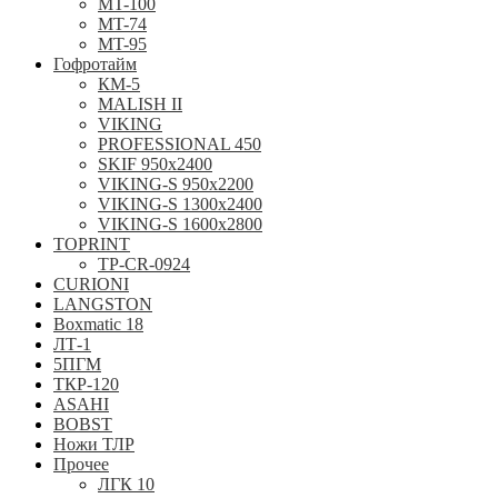
MT-100
MT-74
MT-95
Гофротайм
КМ-5
MALISH II
VIKING
PROFESSIONAL 450
SKIF 950x2400
VIKING-S 950х2200
VIKING-S 1300x2400
VIKING-S 1600x2800
TOPRINT
TP-CR-0924
CURIONI
LANGSTON
Boxmatic 18
ЛТ-1
5ПГМ
ТКР-120
ASAHI
BOBST
Ножи ТЛР
Прочее
ЛГК 10