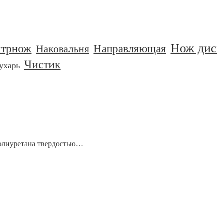
Нож дис
нтрнож
Направляющая
Наковальня
Чистик
ухарь
полиуретана твердостью…