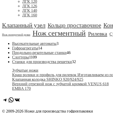
ЛГК 120
ЛГК 126
ЛГК 140
ЛГК 160
Клапанный узел
Ко
Кольцо проставочное
Нож сегментный
Рилевка
С
Нож поперечной резки
3
Высекательные автоматы
3
14
товара
Гофроагрегаты
14
товаров
46
Продольно-резательные станки
46
1109
товаров
Слоттеры
1109
товаров
32
Станки для производства решетки
32
товара
Зубчатые ножи
Краш ролики и профиль для рилевок Изготавливаем из 
Клапанная колодка SHINKO 920/924/925
Верхний отрезной нож с зубчатой кромкой VENUS 618
EMBA 170
Telegram
WhatsApp
ВКонтакте
© 2009-2026 Ножи для производства гофроупаковки