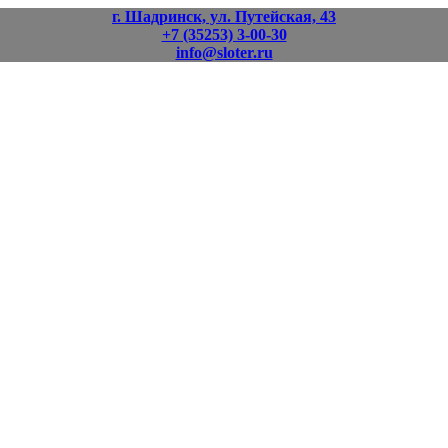
г. Шадринск, ул. Путейская, 43
+7 (35253) 3-00-30
info@sloter.ru