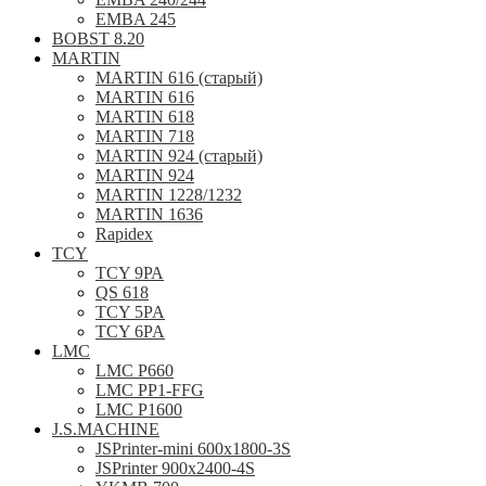
EMBA 245
BOBST 8.20
MARTIN
MARTIN 616 (старый)
MARTIN 616
MARTIN 618
MARTIN 718
MARTIN 924 (старый)
MARTIN 924
MARTIN 1228/1232
MARTIN 1636
Rapidex
TCY
TCY 9РА
QS 618
TCY 5PA
TCY 6PA
LMC
LMC P660
LMC PP1-FFG
LMC P1600
J.S.MACHINE
JSPrinter-mini 600x1800-3S
JSPrinter 900x2400-4S