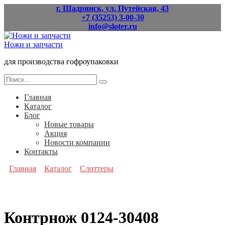
Перейти
г. Шадринск, ул. Путейская, 43
к
+7 (35253) 3-00-30
содержанию
info@sloter.ru
Ножи и запчасти
для производства гофроупаковки
Search
for:
Главная
Каталог
Блог
Новые товары
Акция
Новости компании
Контакты
Главная
Каталог
Слоттеры
Контрнож 0124-30408