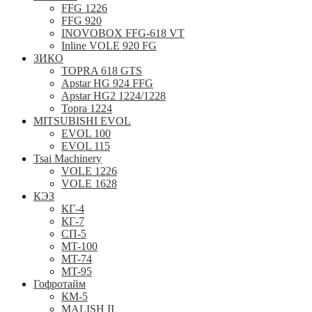
FFG 1226
FFG 920
INOVOBOX FFG-618 VT
Inline VOLE 920 FG
ЗИКО
TOPRA 618 GTS
Apstar HG 924 FFG
Apstar HG2 1224/1228
Topra 1224
MITSUBISHI EVOL
EVOL 100
EVOL 115
Tsai Machinery
VOLE 1226
VOLE 1628
КЭЗ
КГ-4
КГ-7
СП-5
MT-100
MT-74
MT-95
Гофротайм
КМ-5
MALISH II