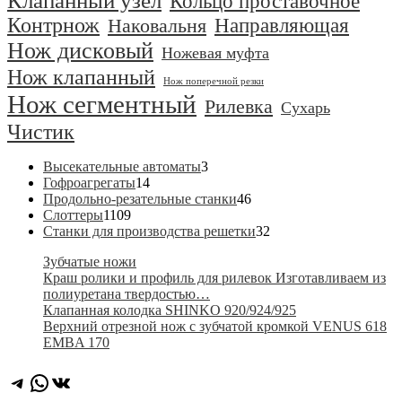
Клапанный узел
Кольцо проставочное
Контрнож
Направляющая
Наковальня
Нож дисковый
Ножевая муфта
Нож клапанный
Нож поперечной резки
Нож сегментный
Рилевка
Сухарь
Чистик
3
Высекательные автоматы
3
14
товара
Гофроагрегаты
14
товаров
46
Продольно-резательные станки
46
1109
товаров
Слоттеры
1109
товаров
32
Станки для производства решетки
32
товара
Зубчатые ножи
Краш ролики и профиль для рилевок Изготавливаем из
полиуретана твердостью…
Клапанная колодка SHINKO 920/924/925
Верхний отрезной нож с зубчатой кромкой VENUS 618
EMBA 170
Telegram
WhatsApp
ВКонтакте