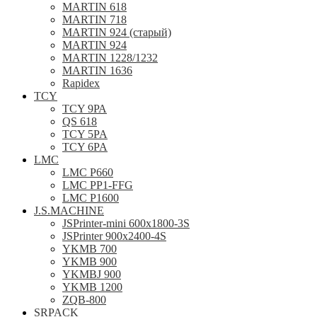
MARTIN 618
MARTIN 718
MARTIN 924 (старый)
MARTIN 924
MARTIN 1228/1232
MARTIN 1636
Rapidex
TCY
TCY 9РА
QS 618
TCY 5PA
TCY 6PA
LMC
LMC P660
LMC PP1-FFG
LMC P1600
J.S.MACHINE
JSPrinter-mini 600x1800-3S
JSPrinter 900x2400-4S
YKMB 700
YKMB 900
YKMBJ 900
YKMB 1200
ZQB-800
SRPACK