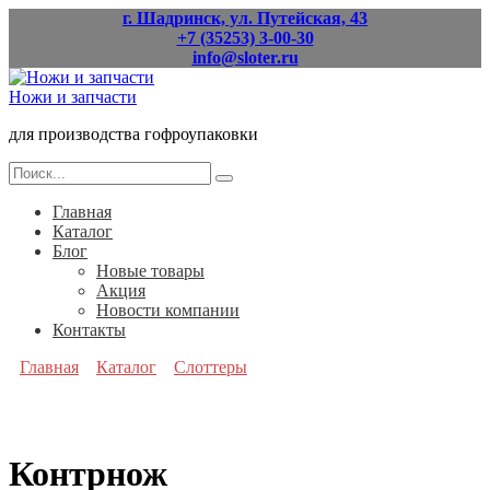
Перейти
г. Шадринск, ул. Путейская, 43
к
+7 (35253) 3-00-30
содержанию
info@sloter.ru
Ножи и запчасти
для производства гофроупаковки
Search
for:
Главная
Каталог
Блог
Новые товары
Акция
Новости компании
Контакты
Главная
Каталог
Слоттеры
Контрнож