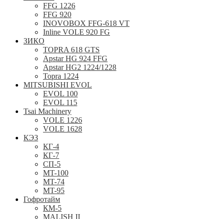
FFG 1226
FFG 920
INOVOBOX FFG-618 VT
Inline VOLE 920 FG
ЗИКО
TOPRA 618 GTS
Apstar HG 924 FFG
Apstar HG2 1224/1228
Topra 1224
MITSUBISHI EVOL
EVOL 100
EVOL 115
Tsai Machinery
VOLE 1226
VOLE 1628
КЭЗ
КГ-4
КГ-7
СП-5
MT-100
MT-74
MT-95
Гофротайм
КМ-5
MALISH II