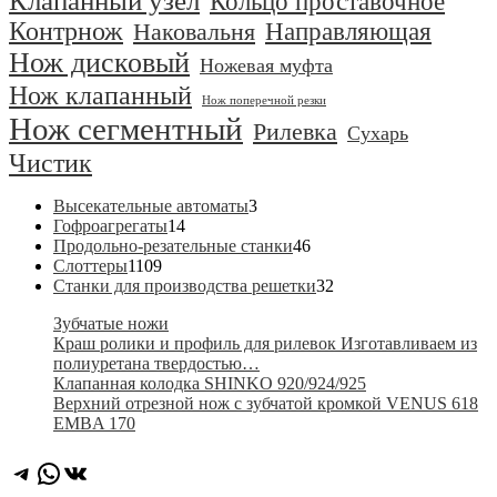
Клапанный узел
Кольцо проставочное
Контрнож
Направляющая
Наковальня
Нож дисковый
Ножевая муфта
Нож клапанный
Нож поперечной резки
Нож сегментный
Рилевка
Сухарь
Чистик
3
Высекательные автоматы
3
14
товара
Гофроагрегаты
14
товаров
46
Продольно-резательные станки
46
1109
товаров
Слоттеры
1109
товаров
32
Станки для производства решетки
32
товара
Зубчатые ножи
Краш ролики и профиль для рилевок Изготавливаем из
полиуретана твердостью…
Клапанная колодка SHINKO 920/924/925
Верхний отрезной нож с зубчатой кромкой VENUS 618
EMBA 170
Telegram
WhatsApp
ВКонтакте