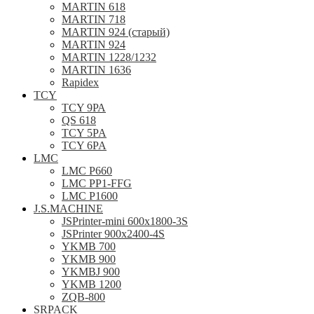
MARTIN 618
MARTIN 718
MARTIN 924 (старый)
MARTIN 924
MARTIN 1228/1232
MARTIN 1636
Rapidex
TCY
TCY 9РА
QS 618
TCY 5PA
TCY 6PA
LMC
LMC P660
LMC PP1-FFG
LMC P1600
J.S.MACHINE
JSPrinter-mini 600x1800-3S
JSPrinter 900x2400-4S
YKMB 700
YKMB 900
YKMBJ 900
YKMB 1200
ZQB-800
SRPACK