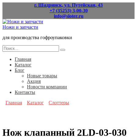
Перейти
г. Шадринск, ул. Путейская, 43
к
+7 (35253) 3-00-30
содержанию
info@sloter.ru
Ножи и запчасти
для производства гофроупаковки
Search
for:
Главная
Каталог
Блог
Новые товары
Акция
Новости компании
Контакты
Главная
Каталог
Слоттеры
Нож клапанный 2LD-03-030