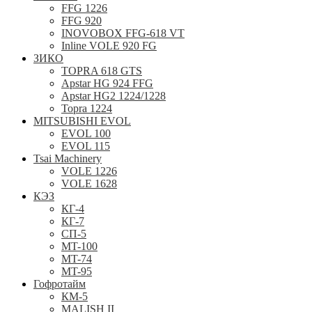
FFG 1226
FFG 920
INOVOBOX FFG-618 VT
Inline VOLE 920 FG
ЗИКО
TOPRA 618 GTS
Apstar HG 924 FFG
Apstar HG2 1224/1228
Topra 1224
MITSUBISHI EVOL
EVOL 100
EVOL 115
Tsai Machinery
VOLE 1226
VOLE 1628
КЭЗ
КГ-4
КГ-7
СП-5
MT-100
MT-74
MT-95
Гофротайм
КМ-5
MALISH II