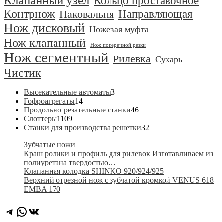
Клапанный узел
Кольцо проставочное
Контрнож
Направляющая
Наковальня
Нож дисковый
Ножевая муфта
Нож клапанный
Нож поперечной резки
Нож сегментный
Рилевка
Сухарь
Чистик
3
Высекательные автоматы
3
14
товара
Гофроагрегаты
14
товаров
46
Продольно-резательные станки
46
1109
товаров
Слоттеры
1109
товаров
32
Станки для производства решетки
32
товара
Зубчатые ножи
Краш ролики и профиль для рилевок Изготавливаем из
полиуретана твердостью…
Клапанная колодка SHINKO 920/924/925
Верхний отрезной нож с зубчатой кромкой VENUS 618
EMBA 170
Telegram
WhatsApp
ВКонтакте