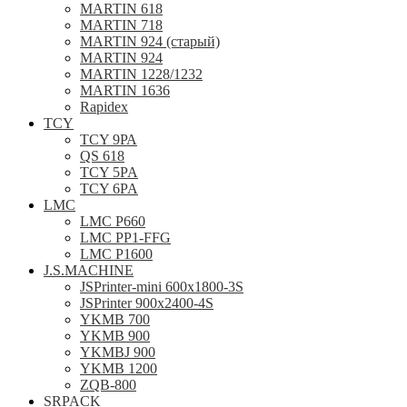
MARTIN 618
MARTIN 718
MARTIN 924 (старый)
MARTIN 924
MARTIN 1228/1232
MARTIN 1636
Rapidex
TCY
TCY 9РА
QS 618
TCY 5PA
TCY 6PA
LMC
LMC P660
LMC PP1-FFG
LMC P1600
J.S.MACHINE
JSPrinter-mini 600x1800-3S
JSPrinter 900x2400-4S
YKMB 700
YKMB 900
YKMBJ 900
YKMB 1200
ZQB-800
SRPACK