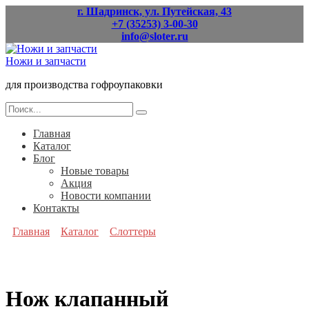
Перейти
г. Шадринск, ул. Путейская, 43
к
+7 (35253) 3-00-30
содержанию
info@sloter.ru
Ножи и запчасти
для производства гофроупаковки
Search
for:
Главная
Каталог
Блог
Новые товары
Акция
Новости компании
Контакты
Главная
Каталог
Слоттеры
Нож клапанный