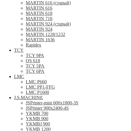
MARTIN 616 (старый)
MARTIN 616
MARTIN 618
MARTIN 718
MARTIN 924 (старый)
MARTIN 924
MARTIN 1228/1232
MARTIN 1636
Rapidex
TCY
TCY 9РА
QS 618
TCY 5PA
TCY 6PA
LMC
LMC P660
LMC PP1-FFG
LMC P1600
J.S.MACHINE
JSPrinter-mini 600x1800-3S
JSPrinter 900x2400-4S
YKMB 700
YKMB 900
YKMBJ 900
YKMB 1200