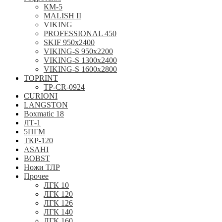
КМ-5
MALISH II
VIKING
PROFESSIONAL 450
SKIF 950x2400
VIKING-S 950х2200
VIKING-S 1300x2400
VIKING-S 1600x2800
TOPRINT
TP-CR-0924
CURIONI
LANGSTON
Boxmatic 18
ЛТ-1
5ПГМ
ТКР-120
ASAHI
BOBST
Ножи ТЛР
Прочее
ЛГК 10
ЛГК 120
ЛГК 126
ЛГК 140
ЛГК 160