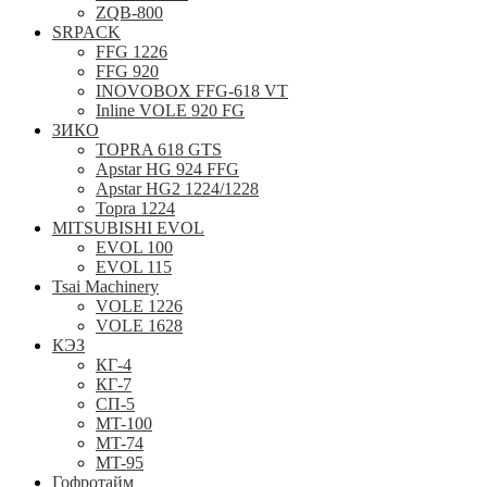
ZQB-800
SRPACK
FFG 1226
FFG 920
INOVOBOX FFG-618 VT
Inline VOLE 920 FG
ЗИКО
TOPRA 618 GTS
Apstar HG 924 FFG
Apstar HG2 1224/1228
Topra 1224
MITSUBISHI EVOL
EVOL 100
EVOL 115
Tsai Machinery
VOLE 1226
VOLE 1628
КЭЗ
КГ-4
КГ-7
СП-5
MT-100
MT-74
MT-95
Гофротайм