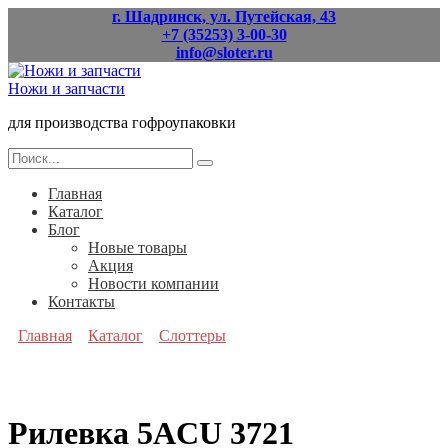
Перейти
г. Шадринск, ул. Путейская, 43
к
+7 (35253) 3-00-30
содержанию
info@sloter.ru
Ножи и запчасти
для производства гофроупаковки
Search
for:
Главная
Каталог
Блог
Новые товары
Акция
Новости компании
Контакты
Главная
Каталог
Слоттеры
Рилевка 5ACU 3721