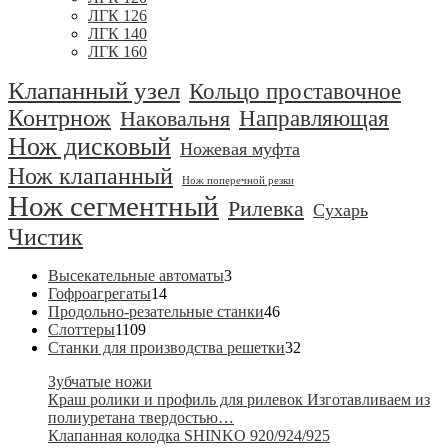
ЛГК 126
ЛГК 140
ЛГК 160
Клапанный узел
Кольцо проставочное
Контрнож
Направляющая
Наковальня
Нож дисковый
Ножевая муфта
Нож клапанный
Нож поперечной резки
Нож сегментный
Рилевка
Сухарь
Чистик
3
Высекательные автоматы
3
14
товара
Гофроагрегаты
14
товаров
46
Продольно-резательные станки
46
1109
товаров
Слоттеры
1109
товаров
32
Станки для производства решетки
32
товара
Зубчатые ножи
Краш ролики и профиль для рилевок Изготавливаем из
полиуретана твердостью…
Клапанная колодка SHINKO 920/924/925