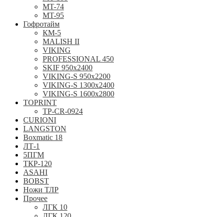
MT-74
MT-95
Гофротайм
КМ-5
MALISH II
VIKING
PROFESSIONAL 450
SKIF 950x2400
VIKING-S 950х2200
VIKING-S 1300x2400
VIKING-S 1600x2800
TOPRINT
TP-CR-0924
CURIONI
LANGSTON
Boxmatic 18
ЛТ-1
5ПГМ
ТКР-120
ASAHI
BOBST
Ножи ТЛР
Прочее
ЛГК 10
ЛГК 120