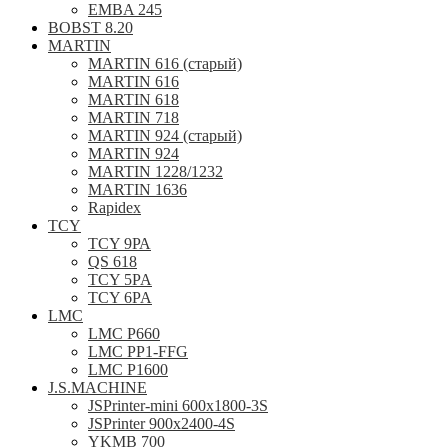
EMBA 245
BOBST 8.20
MARTIN
MARTIN 616 (старый)
MARTIN 616
MARTIN 618
MARTIN 718
MARTIN 924 (старый)
MARTIN 924
MARTIN 1228/1232
MARTIN 1636
Rapidex
TCY
TCY 9РА
QS 618
TCY 5PA
TCY 6PA
LMC
LMC P660
LMC PP1-FFG
LMC P1600
J.S.MACHINE
JSPrinter-mini 600x1800-3S
JSPrinter 900x2400-4S
YKMB 700