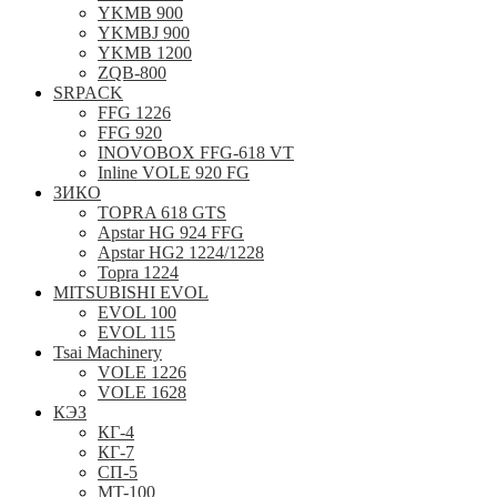
YKMB 900
YKMBJ 900
YKMB 1200
ZQB-800
SRPACK
FFG 1226
FFG 920
INOVOBOX FFG-618 VT
Inline VOLE 920 FG
ЗИКО
TOPRA 618 GTS
Apstar HG 924 FFG
Apstar HG2 1224/1228
Topra 1224
MITSUBISHI EVOL
EVOL 100
EVOL 115
Tsai Machinery
VOLE 1226
VOLE 1628
КЭЗ
КГ-4
КГ-7
СП-5
MT-100